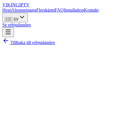
VIKING
IPTV
Hem
Abonnemang
Flerskärm
FAQ
Installation
Kontakt
🇸🇪 SV
Se erbjudanden
Tillbaka till erbjudanden