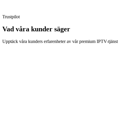
Förnyelse
:
Manuell
Trustpilot
Vad våra kunder
säger
Upptäck våra kunders erfarenheter av vår premium IPTV-tjänst
Erik S.
Kund i 8 månader