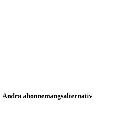
Anna K.
Kund i 3 månader
Lars R.
Kund i 1 år
Andra abonnemangsalternativ