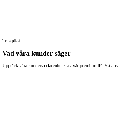
Anslutningar
:
4 samtidiga enheter
Aktivering
:
Omedelbar (< 2h)
Förnyelse
:
Manuell
Trustpilot
Vad våra kunder
säger
Upptäck våra kunders erfarenheter av vår premium IPTV-tjänst