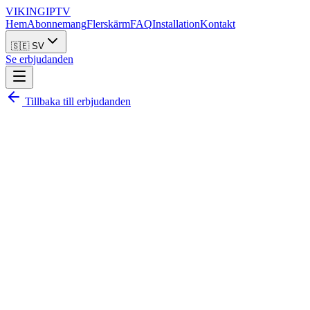
VIKING
IPTV
Hem
Abonnemang
Flerskärm
FAQ
Installation
Kontakt
🇸🇪 SV
Se erbjudanden
Tillbaka till erbjudanden