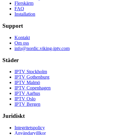
Flerskärm
FAQ
Installation
Support
Kontakt
Om oss
info@nordic.viking-iptv.com
Städer
IPTV
Stockholm
IPTV
Gothenburg
IPTV
Malmö
IPTV
Copenhagen
IPTV
Aarhus
IPTV
Oslo
IPTV
Bergen
Juridiskt
Integritetspolicy
Användarvillkor