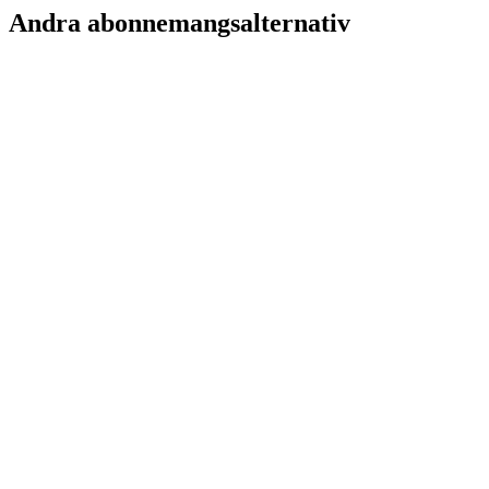
Andra abonnemangsalternativ
84.99
EUR
-
30
%
109.99
EUR
-
30
%
29.99
EUR
-
30
%