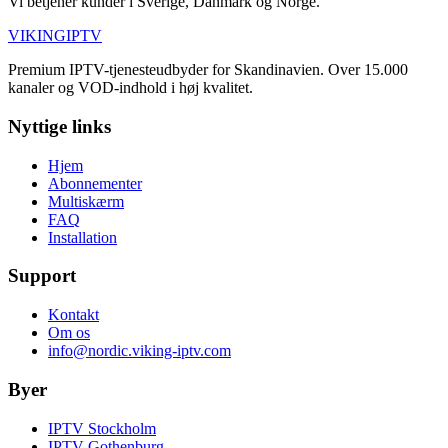
Vi betjener kunder i Sverige, Danmark og Norge.
VIKING
IPTV
Premium IPTV-tjenesteudbyder for Skandinavien. Over 15.000
kanaler og VOD-indhold i høj kvalitet.
Nyttige links
Hjem
Abonnementer
Multiskærm
FAQ
Installation
Support
Kontakt
Om os
info@nordic.viking-iptv.com
Byer
IPTV
Stockholm
IPTV
Gothenburg