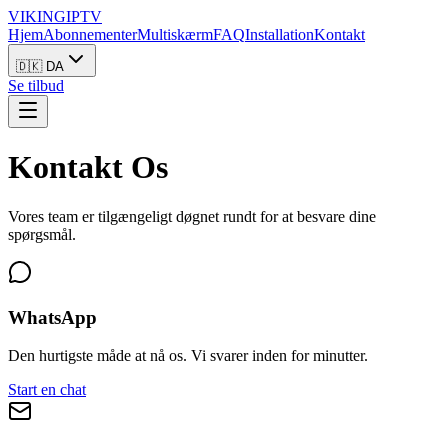
VIKING
IPTV
Hjem
Abonnementer
Multiskærm
FAQ
Installation
Kontakt
🇩🇰 DA
Se tilbud
Kontakt
Os
Vores team er tilgængeligt døgnet rundt for at besvare dine
spørgsmål.
WhatsApp
Den hurtigste måde at nå os. Vi svarer inden for minutter.
Start en chat