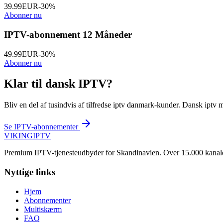
39.99
EUR
-
30
%
Abonner nu
IPTV-abonnement 12 Måneder
49.99
EUR
-
30
%
Abonner nu
Klar til dansk IPTV?
Bliv en del af tusindvis af tilfredse iptv danmark-kunder. Dansk iptv 
Se IPTV-abonnementer
VIKING
IPTV
Premium IPTV-tjenesteudbyder for Skandinavien. Over 15.000 kanale
Nyttige links
Hjem
Abonnementer
Multiskærm
FAQ