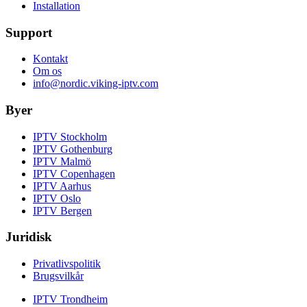
Installation
Support
Kontakt
Om os
info@nordic.viking-iptv.com
Byer
IPTV
Stockholm
IPTV
Gothenburg
IPTV
Malmö
IPTV
Copenhagen
IPTV
Aarhus
IPTV
Oslo
IPTV
Bergen
Juridisk
Privatlivspolitik
Brugsvilkår
IPTV
Trondheim