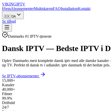
VIKING
IPTV
Hjem
Abonnementer
Multiskærm
FAQ
Installation
Kontakt
🇩🇰 DA
Se tilbud
Danmarks #1 IPTV-tjeneste
Dansk IPTV —
Bedste IPTV i 
Oplev Danmarks mest komplette dansk iptv med alle danske kanaler —
up TV. Perfekt til dansk tv i udlandet. iptv danmark til det bedste pris.
Se IPTV-abonnementer
15,000+
Kanaler
40,000+
Filmer
99.9%
Driftstid
24/7