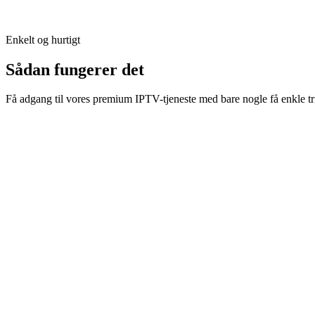
39.99
EUR
-
30
%
Enkelt og hurtigt
Sådan fungerer det
Få adgang til vores premium IPTV-tjeneste med bare nogle få enkle tr