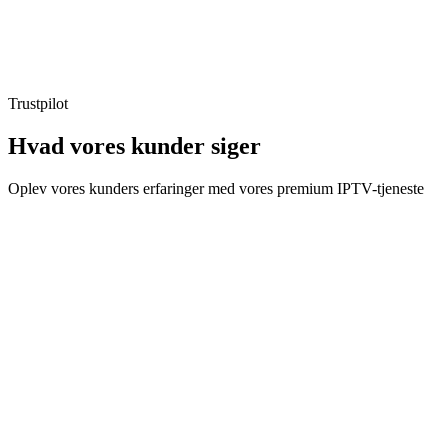
Aktivering
:
Øjeblikkelig (< 2t)
Fornyelse
:
Manuel
Trustpilot
Hvad vores kunder
siger
Oplev vores kunders erfaringer med vores premium IPTV-tjeneste
Erik S.
Kunde i 8 måneder