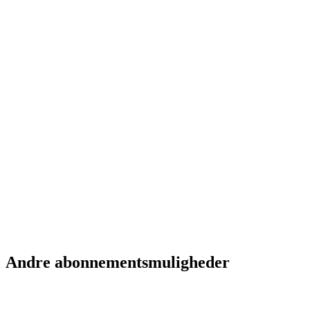
Anna K.
Kunde i 3 måneder
Lars R.
Kunde i 1 år
Andre abonnementsmuligheder