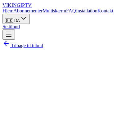
VIKING
IPTV
Hjem
Abonnementer
Multiskærm
FAQ
Installation
Kontakt
🇩🇰 DA
Se tilbud
Tilbage til tilbud