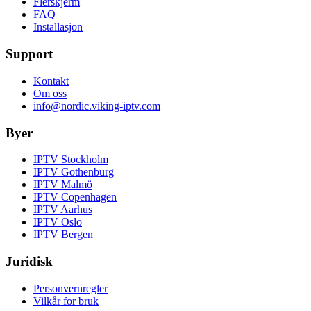
Flerskjerm
FAQ
Installasjon
Support
Kontakt
Om oss
info@nordic.viking-iptv.com
Byer
IPTV
Stockholm
IPTV
Gothenburg
IPTV
Malmö
IPTV
Copenhagen
IPTV
Aarhus
IPTV
Oslo
IPTV
Bergen
Juridisk
Personvernregler
Vilkår for bruk