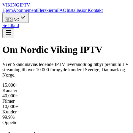
VIKING
IPTV
Hjem
Abonnement
Flerskjerm
FAQ
Installasjon
Kontakt
🇳🇴 NO
Se tilbud
Om
Nordic Viking IPTV
Vi er Skandinavias ledende IPTV-leverandør og tilbyr premium TV-
streaming til over 10 000 fornøyde kunder i Sverige, Danmark og
Norge.
15,000+
Kanaler
40,000+
Filmer
10,000+
Kunder
99.9%
Oppetid