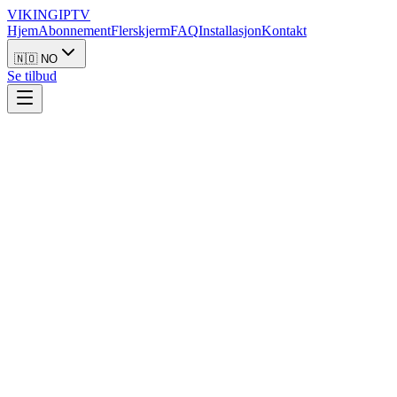
VIKING
IPTV
Hjem
Abonnement
Flerskjerm
FAQ
Installasjon
Kontakt
🇳🇴 NO
Se tilbud