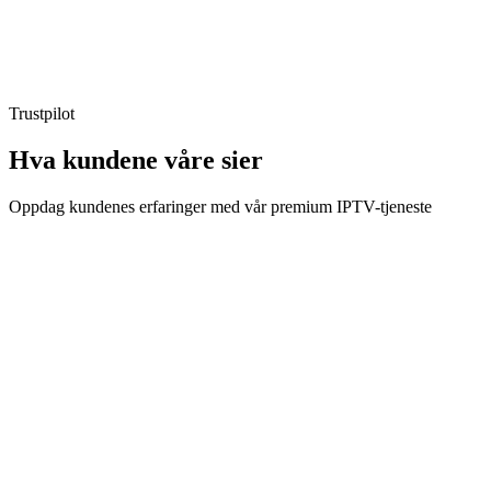
Aktivering
:
Umiddelbar (< 2t)
Fornyelse
:
Manuell
Trustpilot
Hva kundene våre
sier
Oppdag kundenes erfaringer med vår premium IPTV-tjeneste
Erik S.
Kunde i 8 måneder