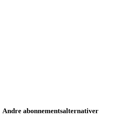
Anna K.
Kunde i 3 måneder
Lars R.
Kunde i 1 år
Andre abonnementsalternativer