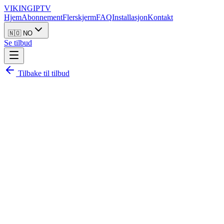
VIKING
IPTV
Hjem
Abonnement
Flerskjerm
FAQ
Installasjon
Kontakt
🇳🇴 NO
Se tilbud
Tilbake til tilbud