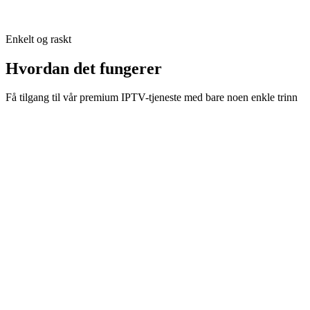
39.99
EUR
-
30
%
Enkelt og raskt
Hvordan det fungerer
Få tilgang til vår premium IPTV-tjeneste med bare noen enkle trinn