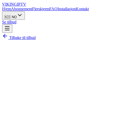
VIKING
IPTV
Hjem
Abonnement
Flerskjerm
FAQ
Installasjon
Kontakt
🇳🇴 NO
Se tilbud
Tilbake til tilbud