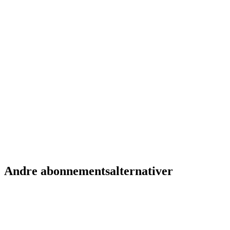
Anna K.
Kunde i 3 måneder
Lars R.
Kunde i 1 år
Andre abonnementsalternativer