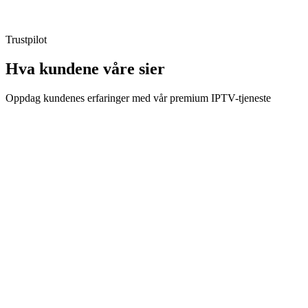
Fornyelse
:
Manuell
Trustpilot
Hva kundene våre
sier
Oppdag kundenes erfaringer med vår premium IPTV-tjeneste
Erik S.
Kunde i 8 måneder